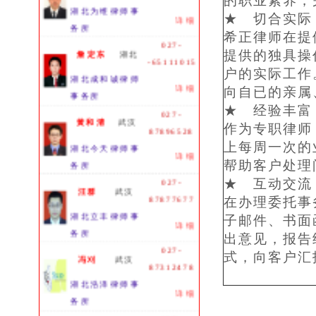
的职业素养，
湖北为维律师事
详细
★ 切合实
务所
希正律师在提
027-
詹定东
湖北
提供的独具操
-65111015
户的实际工作
湖北成和诚律师
详细
向自已的亲属
事务所
★ 经验丰
027-
黄和清
武汉
作为专职律师
87896528
湖北今天律师事
上每周一次的
详细
务所
帮助客户处理
027-
★ 互动交
汪群
武汉
87877677
在办理委托事
湖北立丰律师事
子邮件、书面
详细
务所
出意见，报告
027-
式，向客户汇
冯刈
武汉
87312478
湖北浩泽律师事
详细
务所
025-