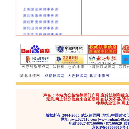
毛国敏
武汉
13006111186
上海国运律师事务所
湖北瑞通天元
湖北珞珈律师事务所
详细
律师事务所
湖北野责律师事务所
027-
湖北山河律师事务所
曾能文
湖北
87211012
北京市京都律师事务所
湖北道博律师事
北京岳成律师事务所
详细
务所
广东深圳创基律师所
黑龙江铁兵律师事务所
重庆原野律师事务所
浙江浙元律师事务所
医疗纠纷维权网
法律桥--您的律师
中国律师调查网
武汉
湖北枫园律师事务所
湖北律师网
成都律师网 大连律师网 北京
律
师网
四川希正律师事务所
湖北维思德律师事务所
湖北地久律师事务所
声名：本站为公益性律师门户网,宣传法制和建
湖北全成律师事务所
无关,网上部分信息来自互联网,如认为不妥,
天津泓毅律师事务所
律师执业证件.网
湖北以诺律师事务所
湖北诚明律师事务所
版权所有. 2004-2005. 武汉律师网 | 地址:中国武
网址:www.027110.com |www.wuhan1
湖北山河律师事务所
电话:0027-87166006 / 87166629 
武汉风神数码
京ICP备08009010号-1