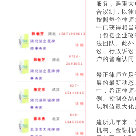
服务，遇重大
合议制，以律
按照每个律师
中已获得相当
韩敏芳
湖北
15871999612
（包括企业改
湖北法之星律
法团队。此外
详细
师事务所
讼、行政诉讼
0724-
韩敏芳
湖北
户的普遍认同
2493052
湖北法之星律师
详细
希正律师立足
事务所
展的最新动态
027-
詹定东
武汉
中，希正律师
65111015
例、控制交易
湖北成和诚律师
详细
现利益最大化
事务所
010-
聂本勇
北京
59451309
建所几年来，
北京市天依律师
机构、金融机
详细
事务所