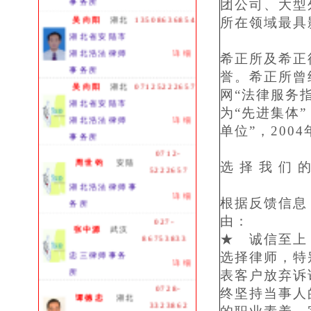
团公司、大型
吴向阳
湖北
13508636854
所在领域最具
湖北省安陆市
湖北浩法律师
详细
希正所及希正
事务所
誉。希正所曾
吴向阳
湖北
07125222657
网“法律服务
湖北省安陆市
为“先进集体”
湖北浩法律师
详细
单位”，20
事务所
0712-
周世钧
安陆
选 择 我 们 
5222657
湖北浩法律师事
详细
务所
根据反馈信息
027-
由：
张中源
武汉
86753833
★ 诚信至
忠三律师事务
选择律师，特
详细
所
表客户放弃诉
0728-
终坚持当事人
谭德忠
湖北
3323862