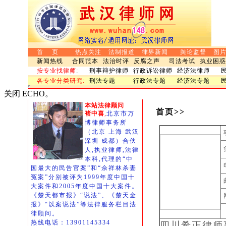
首 页
热点关注
法制报道
律界新闻
舆论监督
图
新闻热线
合同范本
法治时评
反腐之声
司法考试
执业困惑
按专业找律师
:
刑事辩护律师
行政诉讼律师
经济法律师
各专业分类研究:
刑法专题
行政法专题
经济法专题
关闭 ECHO。
本站法律顾问
首页>>
褚中喜
,
北京市万
博律师事务所
（北京 上海 武汉
深圳 成都）合伙
人,执业律师,法律
本科,代理的“中
电
国最大的民告官案”和“佘祥林杀妻
冤案”分别被评为1999年度中国十
邮
大案件和2005年度中国十大案件。
《楚天都市报》“说法”、《楚天金
网
报》“以案说法”等法律服务栏目法
律顾问。
热线电话：13901145334
四川希正律师