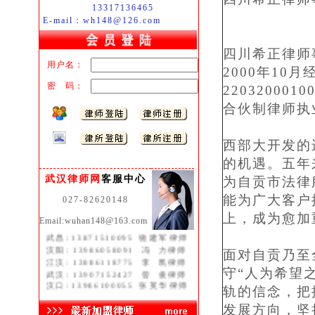
13317136465
E-mail：wh148@126.com
四川希正律师
用户名：
2000年1
密 码：
2203200
合伙制律师执
西部大开发的
的机遇。五年
武汉律师网
客服中心
为自贡市法律
能为广大客户
027-82620148
上，成为愈加
Email:wuhan148@163.com
湖北:
13071299876
褚中喜律师
武昌:
13871510095
饶建军律师
汉阳:
13986058091
冯 力律师
面对自贡乃至
江汉:
13886118775
李 凯律师
武汉:
13907152427
曾 俊律师
守“人为希望
汉口:
13986100055
张英华律师
轨的信念，把
发展方向，坚