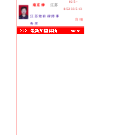
南京律
江苏
85233513
江苏致祥律师事
详细
务所
029-
杨永娥
西安
81989817
陕西普和律师事
详细
务所
027-
陈儒坤
湖北
59838991
湖北立丰律师事
详细
务所
黄坤志
湖北
13212716350
湖北枫园律师
详细
事务所
0710-
李栋伟
襄樊
3511878
湖北长久律师事
详细
务所