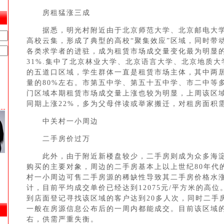
房租猛涨三成
据悉，明光村附近由于北京师范大学、北京邮电大学
高校云集，形成了典型的高校“聚集效应”区域，同时带
各类求学者的进驻，成为租赁市场成交量变化最为明显
31%.集中了北京林业大学、北京语言大学、北京地质
的五道口区域，学生群体一直是租赁市场主体，其中两
量的80%左右。市第五中学、第五十五中学、市二中等
门区域本期租赁市场成交量上涨也较为明显，上周该区
同期上涨22%，多为父母伴读或举家搬迁，对租房面积
中关村一小周边
二手房价过万
师
此外，由于附近新楼盘较少，二手房则成为众多海淀
师
师
购买的主要对象，周边的二手房基本上以上世纪80年代
师
村一小周边可售二手房源的稀缺性导致其二手房价格水涨
师
计，目前平均成交单价已经达到12075元/平方米的高
师
到店面登记寻找该区域的客户达到20多人次，同时二手
一般在房源信息公布后的一周内都能成交。目前该区域的
右，供需严重失衡。