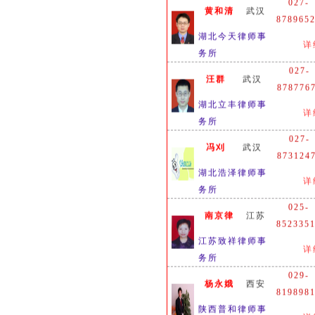
黄和清
武汉
878965
湖北今天律师事
详
务所
027-
汪群
武汉
878776
湖北立丰律师事
详
务所
027-
冯刈
武汉
873124
湖北浩泽律师事
详
务所
025-
南京律
江苏
852335
江苏致祥律师事
详
务所
029-
杨永娥
西安
819898
陕西普和律师事
详