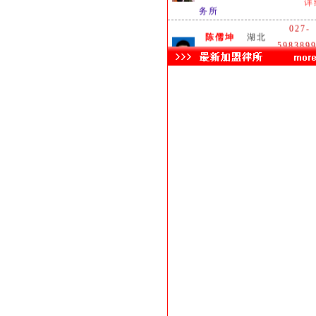
务所
027-
陈儒坤
湖北
598389
湖北立丰律师事
详
务所
黄坤志
湖北
132127163
湖北枫园律师
详
事务所
0710-
李栋伟
襄樊
351187
湖北长久律师事
详
务所
毛国敏
武汉
130061111
湖北瑞通天元
详
律师事务所
027-
曾能文
湖北
872110
湖北道博律师事
详
务所