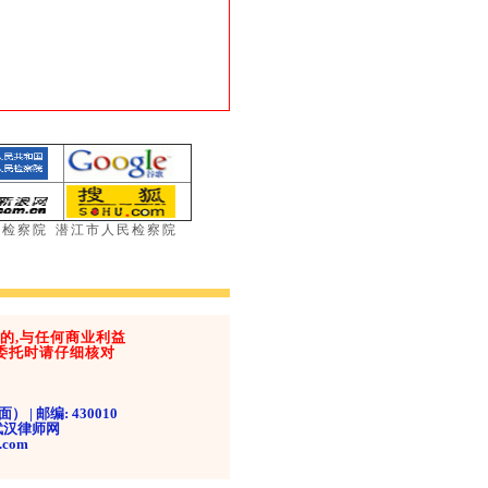
民检察院
潜江市人民检察院
的,与任何商业利益
，委托时请仔细核对
| 邮编: 430010
址：武汉律师网
.com