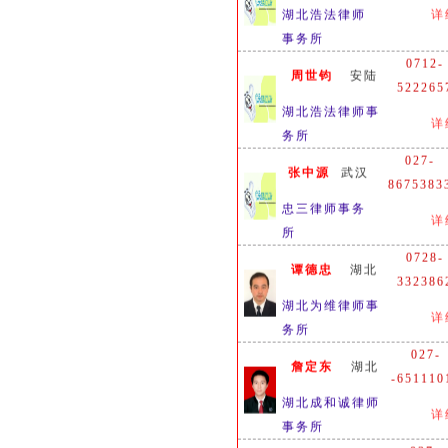
湖北浩法律师
详
事务所
0712-
周世钧
安陆
522265
湖北浩法律师事
详
务所
027-
张中源
武汉
8675383
忠三律师事务
详
所
0728-
谭德忠
湖北
332386
湖北为维律师事
详
务所
027-
詹定东
湖北
-651110
湖北成和诚律师
详
事务所
027-