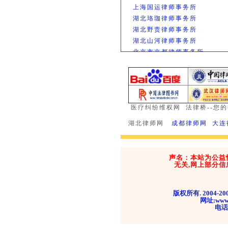
上海国运律师事务所
湖北珞珈律师事务所
湖北野责律师事务所
湖北山河律师事务所
北京市京都律师事务所
北京岳成律师事务所
广东深圳创基律师所
黑龙江铁兵律师事务所
重庆原野律师事务所
浙江浙元律师事务所
医疗纠纷维权网
法律桥--您
湖北枫园律师事务所
湖北律师网
成都律师网 大连
四川希正律师事务所
湖北维思德律师事务所
湖北地久律师事务所
声名：本站为公益
湖北全成律师事务所
无关,网上部分信
天津泓毅律师事务所
湖北以诺律师事务所
湖北诚明律师事务所
版权所有. 2004-
网址:www
湖北山河律师事务所
电话:
武汉风神数码