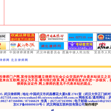
的律师
中国律师调查网
武汉仲裁委员会
恩施中级人民法院
宜昌市人
律师网 北京
律
师网
性律师门户网,宣传法制和建立律师与社会公众交流的平台是本站设立之目
息来自互联网,如认为不妥,请与我们联系.网上律师信息未作进一步核实
律师执业证件.网上律师的意见不代表本站的观点。
2005. 武汉律师网 | 地址:中国武汉市武昌樱花大厦B座 2701室（武汉大学正门斜对面） 
.027110.com |www.wuhan148.cn|www.wuhan148.com.cn 网络实名/通用网
0027-87166006 / 87166629 传真：(027) 87163996 | 电子邮箱:wuhan148@163
京ICP备08009010号-1
武汉网福互联科技有限公司
制作维护