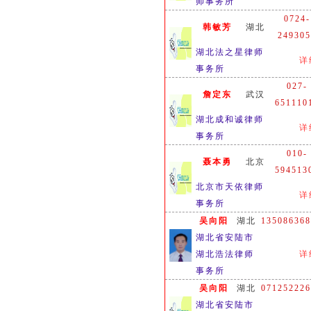
0724-
韩敏芳
湖北
249305
湖北法之星律师
详
事务所
027-
詹定东
武汉
651110
湖北成和诚律师
详
事务所
010-
聂本勇
北京
594513
北京市天依律师
详
事务所
吴向阳
湖北
135086368
湖北省安陆市
湖北浩法律师
详
事务所
吴向阳
湖北
071252226
湖北省安陆市