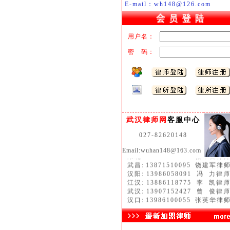
E-mail：wh148@126.com
用户名：
密 码：
武汉律师网
客服中心
027-82620148
Email:wuhan148@163.com
湖北:
13071299876
褚中喜律
武昌:
13871510095
饶建军律
汉阳:
13986058091
冯 力律
江汉:
13886118775
李 凯律
武汉:
13907152427
曾 俊律
汉口:
13986100055
张英华律