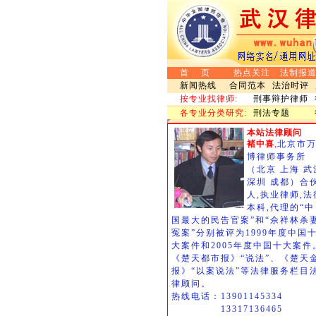
首 页
热点关注
法制报
新闻热线
合同范本
法治时评
按专业找律师
:
刑事辩护律师
各专业分类研究:
刑法专题
本站法律顾问
褚中喜
,
北京市
博律师事务所
（北京 上海 武
深圳 成都）合
人,执业律师,法
本科,代理的“中
国最大的民告官案”和“佘祥林杀
冤案”分别被评为1999年度中国
大案件和2005年度中国十大案件
《楚天都市报》“说法”、《楚天
报》“以案说法”等法律服务栏目
律顾问。
热线电话：13901145334
13317136465