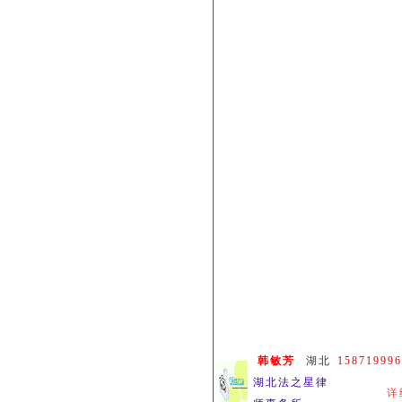
韩敏芳
湖北
158719996
湖北法之星律
详
师事务所