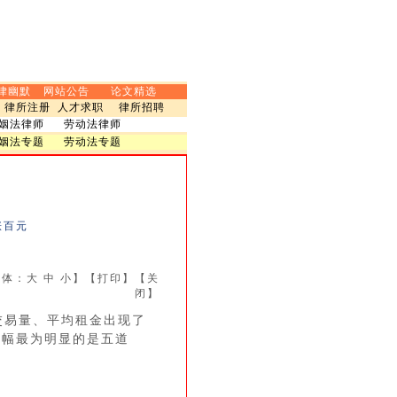
律幽默
网站公告
论文精选
律所注册
人才求职
律所招聘
姻法律师
劳动法律师
姻法专题
劳动法专题
涨百元
字体：
大
中
小
】【
打印
】【
关
闭
】
易量、平均租金出现了
涨幅最为明显的是五道