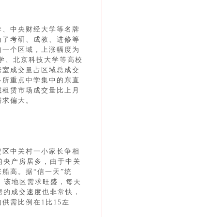
、中央财经大学等名牌
动了考研、成教、进修等
的一个区域，上涨幅度为
大学、北京科技大学等高校
居室成交量占区域总成交
多所重点中学集中的东直
域租赁市场成交量比上月
需求偏大。
区中关村一小家长争相
的央产房居多，由于中关
船高。据“信一天”统
位。该地区需求旺盛，每天
房的成交速度也非常快，
供需比例在1比15左