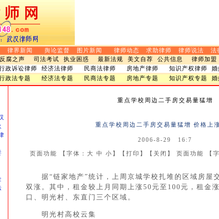
道
律界新闻
舆论监督
图片新闻
律师动态
求助律师
律师说法
法
反腐之声
司法考试
执业困惑
最新法规
美文自荐
公共信息
律师加盟
行政诉讼律师
经济法律师
民商法律师
房地产律师
知识产权律师
婚
行政法专题
经济法专题
民商法专题
房地产专题
知识产权专题
婚
万
重点学校周边二手房交易量猛增
汉
重点学校周边二手房交易量猛增 价格上
伙
律
2006-8-29 16:7
妻
页面功能 【字体：
大
中
小
】【
打印
】【
关闭
】 页面功能 【
十
。
据“链家地产”统计，上周京城学校扎堆的区域房屋交
金
双涨。其中，租金较上月同期上涨50元至100元，租金
法
口、明光村、东直门三个区域。
明光村高校云集