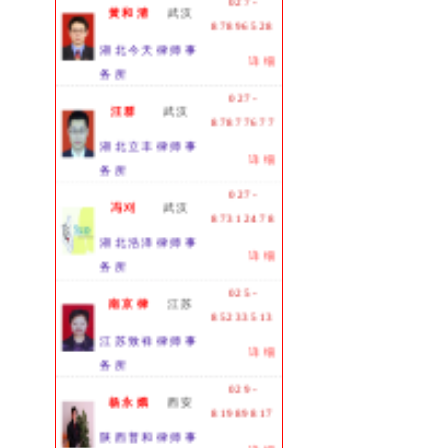
黄和清
武汉
87896528
湖北今天律师事
详细
务所
027-
汪群
武汉
87877677
湖北立丰律师事
详细
务所
027-
冯刈
武汉
87312478
湖北浩泽律师事
详细
务所
025-
南京律
江苏
85233513
江苏致祥律师事
详细
务所
029-
杨永娥
西安
81989817
陕西普和律师事
详细