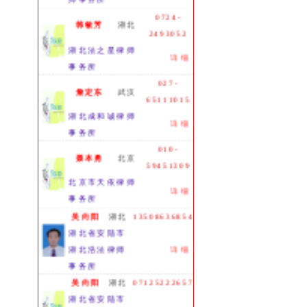
0724-
韩敏芳
湖北
2493052
湖北法之星律师
详细
事务所
027-
詹定东
武汉
65111015
湖北成和诚律师
详细
事务所
010-
聂本勇
北京
59451309
北京市天依律师
详细
事务所
吴向阳
湖北
13508636854
湖北省安陆市
湖北浩法律师
详细
事务所
吴向阳
湖北
07125222657
湖北省安陆市