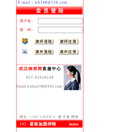
E-mail：wh148@126.com
用户名：
密 码：
武汉律师网
客服中心
027-82620148
Email:wuhan148@163.com
湖北:
13071299876
褚中喜律师
武昌:
13871510095
饶建军律师
汉阳:
13986058091
冯 力律师
江汉:
13886118775
李 凯律师