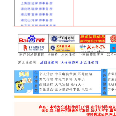
上海国运律师事务所
湖北珞珈律师事务所
湖北野责律师事务所
湖北山河律师事务所
北京市京都律师事务所
北京岳成律师事务所
广东深圳创基律师所
黑龙江铁兵律师事务所
重庆原野律师事务所
浙江浙元律师事务所
医疗纠纷维权网
法律桥--您的律师
中国律师调查网
武汉
湖北枫园律师事务所
湖北律师网
成都律师网 大连律师网 北京
律
师网
四川希正律师事务所
湖北维思德律师事务所
投
生
个人贷款
中国电信黄页
区号邮编
质量
湖北地久律师事务所
诉
活
燃气信息
水电气价格
万年历
质量
举
湖北全成律师事务所
信
报
婚姻法律
天气预报
股行天下
地税
息
天津泓毅律师事务所
查
在线算命
出入境证件下载
电话卡
历史
类
湖北以诺律师事务所
询
湖北诚明律师事务所
湖北山河律师事务所
声名：本站为公益性律师门户网,宣传法制和建
武汉风神数码
无关,网上部分信息来自互联网,如认为不妥,
律师执业证件.网