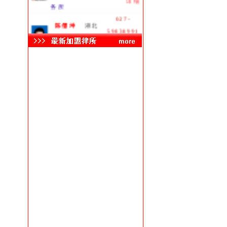
务所
027-
陈儒坤
湖北
59838991
湖北立丰律师事
详细
务所
黄坤志
湖北
13212716350
湖北枫园律师
详细
事务所
0710-
李栋伟
襄樊
3511878
湖北长久律师事
详细
务所
毛国敏
武汉
13006111186
湖北瑞通天元
详细
律师事务所
027-
曾能文
湖北
87211012
湖北道博律师事
详细
务所