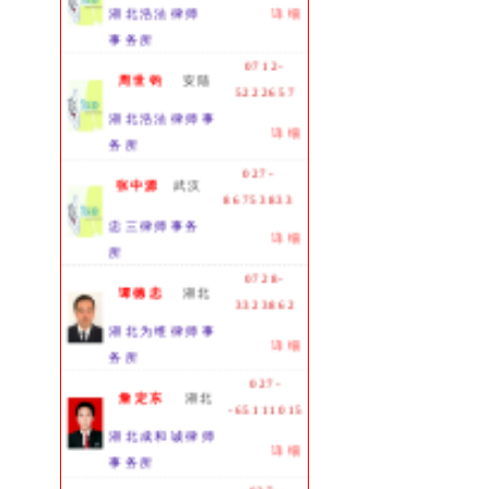
湖北浩法律师
详细
事务所
0712-
周世钧
安陆
5222657
湖北浩法律师事
详细
务所
027-
张中源
武汉
86753833
忠三律师事务
详细
所
0728-
谭德忠
湖北
3323862
湖北为维律师事
详细
务所
027-
詹定东
湖北
-65111015
湖北成和诚律师
详细
事务所
027-