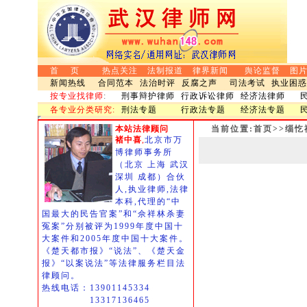
首 页
热点关注
法制报道
律界新闻
舆论监督
图
新闻热线
合同范本
法治时评
反腐之声
司法考试
执业困惑
按专业找律师
:
刑事辩护律师
行政诉讼律师
经济法律师
各专业分类研究:
刑法专题
行政法专题
经济法专题
本站法律顾问
当前位置:首页>>缁忔
褚中喜
,
北京市万
博律师事务所
（北京 上海 武汉
深圳 成都）合伙
人,执业律师,法律
本科,代理的“中
国最大的民告官案”和“佘祥林杀妻
冤案”分别被评为1999年度中国十
大案件和2005年度中国十大案件。
《楚天都市报》“说法”、《楚天金
报》“以案说法”等法律服务栏目法
律顾问。
热线电话：13901145334
13317136465