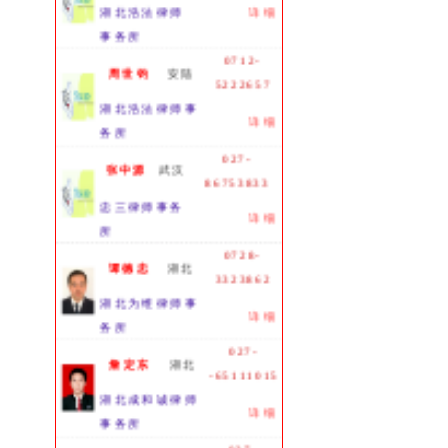
湖北浩法律师
详细
事务所
0712-
周世钧
安陆
5222657
湖北浩法律师事
详细
务所
027-
张中源
武汉
86753833
忠三律师事务
详细
所
0728-
谭德忠
湖北
3323862
湖北为维律师事
详细
务所
027-
詹定东
湖北
-65111015
湖北成和诚律师
详细
事务所
027-