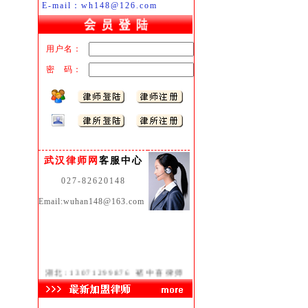
E-mail：wh148@126.com
用户名：
密 码：
武汉律师网
客服中心
027-82620148
Email:wuhan148@163.com
湖北:
13071299876
褚中喜律师
武昌:
13871510095
饶建军律师
汉阳:
13986058091
冯 力律师
江汉:
13886118775
李 凯律师