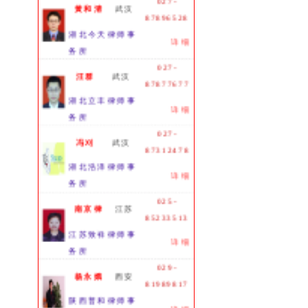
黄和清
武汉
87896528
湖北今天律师事
详细
务所
027-
汪群
武汉
87877677
湖北立丰律师事
详细
务所
027-
冯刈
武汉
87312478
湖北浩泽律师事
详细
务所
025-
南京律
江苏
85233513
江苏致祥律师事
详细
务所
029-
杨永娥
西安
81989817
陕西普和律师事
详细