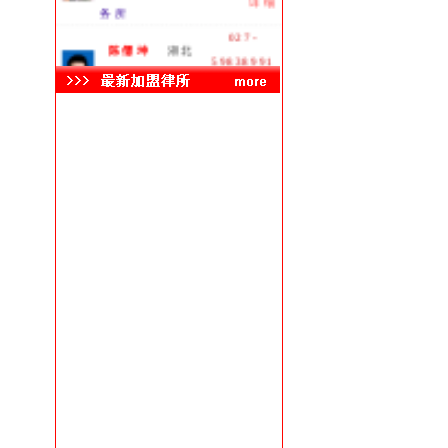
务所
027-
陈儒坤
湖北
59838991
湖北立丰律师事
详细
务所
黄坤志
湖北
13212716350
湖北枫园律师
详细
事务所
0710-
李栋伟
襄樊
3511878
湖北长久律师事
详细
务所
毛国敏
武汉
13006111186
湖北瑞通天元
详细
律师事务所
027-
曾能文
湖北
87211012
湖北道博律师事
详细
务所