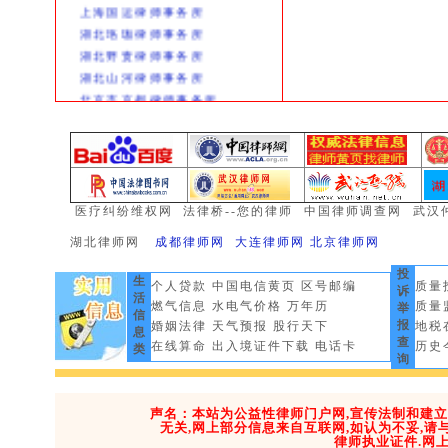
上海国运律师事务所
湖北珞珈律师事务所
湖北野责律师事务所
湖北山河律师事务所
北京市京都律师事务所
北京岳成律师事务所
广东深圳创基律师所
黑龙江铁兵律师事务所
重庆原野律师事务所
浙江浙元律师事务所
医疗纠纷维权网
法律桥--您的律师
中国律师调查网
武汉
湖北枫园律师事务所
湖北律师网
成都律师网 大连律师网 北京
律
师网
四川希正律师事务所
湖北维思德律师事务所
投
生
个人贷款
中国电信黄页
区号邮编
质量
湖北地久律师事务所
诉
活
燃气信息
水电气价格
万年历
质量
举
湖北全成律师事务所
信
报
婚姻法律
天气预报
股行天下
地税
息
天津泓毅律师事务所
查
在线算命
出入境证件下载
电话卡
历史
类
湖北以诺律师事务所
询
湖北诚明律师事务所
湖北山河律师事务所
声名：本站为公益性律师门户网,宣传法制和建
武汉风神数码
无关,网上部分信息来自互联网,如认为不妥,
律师执业证件.网