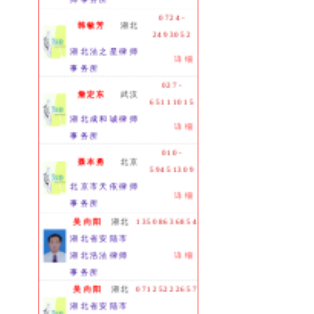
0724-
韩敏芳
湖北
2493052
湖北法之星律师
详细
事务所
027-
詹定东
武汉
65111015
湖北成和诚律师
详细
事务所
010-
聂本勇
北京
59451309
北京市天依律师
详细
事务所
吴向阳
湖北
13508636854
湖北省安陆市
湖北浩法律师
详细
事务所
吴向阳
湖北
07125222657
湖北省安陆市