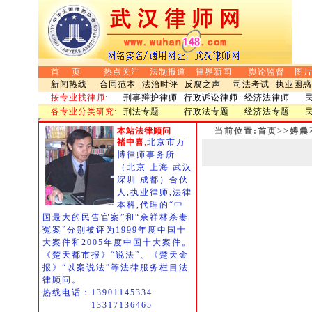
首 页
热点关注
法制报道
律界新闻
舆论监督
图
新闻热线
合同范本
法治时评
反腐之声
司法考试
执业困惑
按专业找律师
:
刑事辩护律师
行政诉讼律师
经济法律师
各专业分类研究:
刑法专题
行政法专题
经济法专题
本站法律顾问
当前位置:首页>>娉
褚中喜
,
北京市万
博律师事务所
（北京 上海 武汉
深圳 成都）合伙
人,执业律师,法律
本科,代理的“中
国最大的民告官案”和“佘祥林杀妻
冤案”分别被评为1999年度中国十
大案件和2005年度中国十大案件。
《楚天都市报》“说法”、《楚天金
报》“以案说法”等法律服务栏目法
律顾问。
热线电话：13901145334
13317136465