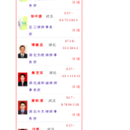
详细
务所
027-
张中源
武汉
86753833
忠三律师事务
详细
所
0728-
谭德忠
湖北
3323862
湖北为维律师事
详细
务所
027-
詹定东
湖北
-65111015
湖北成和诚律师
详细
事务所
027-
黄和清
武汉
87896528
湖北今天律师事
详细
务所
027-
汪群
武汉