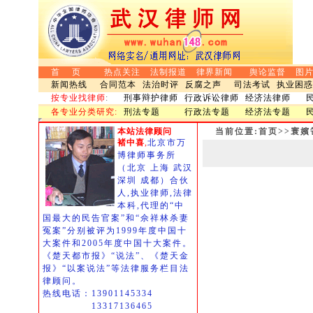
首 页
热点关注
法制报道
律界新闻
舆论监督
图
新闻热线
合同范本
法治时评
反腐之声
司法考试
执业困惑
按专业找律师
:
刑事辩护律师
行政诉讼律师
经济法律师
各专业分类研究:
刑法专题
行政法专题
经济法专题
本站法律顾问
当前位置:首页>>寰
褚中喜
,
北京市万
博律师事务所
（北京 上海 武汉
深圳 成都）合伙
人,执业律师,法律
本科,代理的“中
国最大的民告官案”和“佘祥林杀妻
冤案”分别被评为1999年度中国十
大案件和2005年度中国十大案件。
《楚天都市报》“说法”、《楚天金
报》“以案说法”等法律服务栏目法
律顾问。
热线电话：13901145334
13317136465