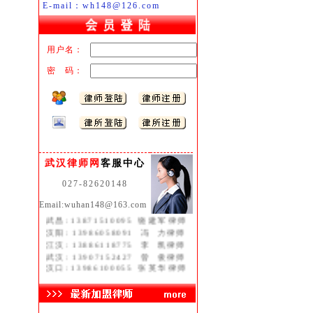
E-mail：wh148@126.com
用户名：
密 码：
武汉律师网
客服中心
027-82620148
湖北:
13071299876
褚中喜律师
Email:wuhan148@163.com
武昌:
13871510095
饶建军律师
汉阳:
13986058091
冯 力律师
江汉:
13886118775
李 凯律师
武汉:
13907152427
曾 俊律师
汉口:
13986100055
张英华律师