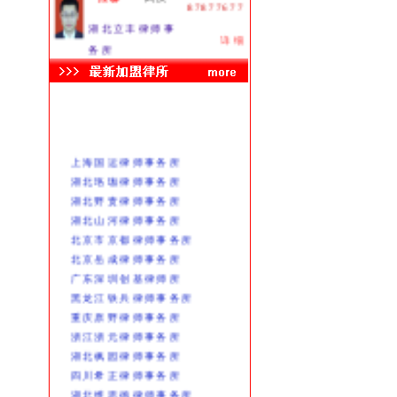
87877677
湖北立丰律师事
详细
务所
027-
冯刈
武汉
87312478
湖北浩泽律师事
详细
务所
025-
上海国运律师事务所
南京律
江苏
85233513
湖北珞珈律师事务所
湖北野责律师事务所
江苏致祥律师事
详细
湖北山河律师事务所
务所
北京市京都律师事务所
029-
杨永娥
西安
北京岳成律师事务所
81989817
广东深圳创基律师所
陕西普和律师事
详细
黑龙江铁兵律师事务所
务所
重庆原野律师事务所
027-
浙江浙元律师事务所
陈儒坤
湖北
59838991
湖北枫园律师事务所
湖北立丰律师事
四川希正律师事务所
详细
务所
湖北维思德律师事务所